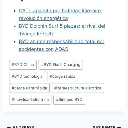
CATL apuesta por baterías litio-aire:
revolución energética
BYD Dolphin Surf 5 plazas: el rival del
Twingo E-Tech
BYD asume responsabilidad total por
accidentes con ADAS
Etiquetas
#
BYD China
#
BYD Flash Charging
de
#
BYD tecnología
#
carga rápida
la
entrada:
#
carga ultrarrápida
#
infraestructura eléctrica
#
movilidad eléctrica
#
Sinopec BYD
ANTERIOR
SIGUIENTE