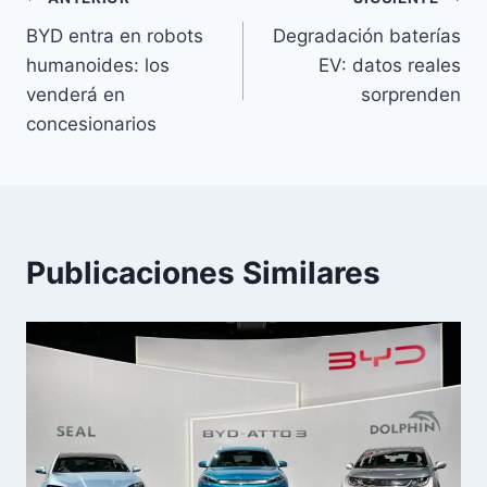
Navegación
BYD entra en robots
Degradación baterías
de
humanoides: los
EV: datos reales
entradas
venderá en
sorprenden
concesionarios
Publicaciones Similares