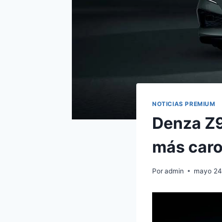
NOTICIAS PREMIUM
Denza Z9
más car
Por
admin
mayo 24