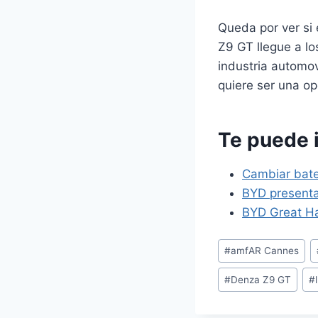
Queda por ver si
Z9 GT llegue a lo
industria automov
quiere ser una op
Te puede 
Cambiar bat
BYD presenta
BYD Great Ha
Etiquetas
#
amfAR Cannes
de
#
Denza Z9 GT
#
la
entrada: