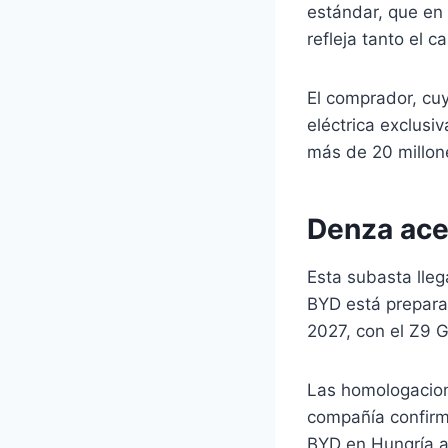
estándar, que en 
refleja tanto el c
El comprador, cuy
eléctrica exclusi
más de 20 millone
Denza ace
Esta subasta lle
BYD está prepara
2027, con el Z9 
Las homologacion
compañía confirm
BYD en Hungría a