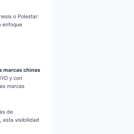
esis o Polestar:
un enfoque
s marcas chinas
BYD y con
las marcas
as de
esta visibilidad