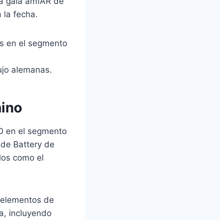
a gala amfAR de
 la fecha.
nas en el segmento
ujo alemanas.
hino
D en el segmento
ade Battery de
los como el
a elementos de
a, incluyendo