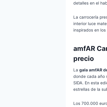
detalles en el hab
La carrocería pr
interior luce mat
inspirados en lo
amfAR Can
precio
La
gala amfAR d
donde cada año s
SIDA. En esta ed
estrellas de la su
Los 700.000 euro