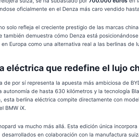
 relojera suiza, se ha subastado por
700.000 euros
en l
éndose oficialmente en el Denza más caro vendido hasta
 no solo refleja el creciente prestigio de las marcas chi
ue también demuestra cómo Denza está posicionándose
en Europa como una alternativa real a las berlinas de l
a eléctrica que redefine el lujo c
a de por sí representa la apuesta más ambiciosa de BY
 autonomía de hasta 630 kilómetros y la tecnología Bl
, esta berlina eléctrica compite directamente con mode
el BMW iX.
Chopard va mucho más allá. Esta edición única incorpor
 desarrollados en colaboración con la manufactura suiz