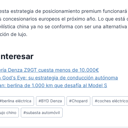
 esta estrategia de posicionamiento premium funcionar
s concesionarios europeos el próximo año. Lo que está c
ilística china ya no se conforma con ser una alternativ
ción de lujo.
interesar
ería Denza Z9GT cuesta menos de 10.000€
 God's Eye: su estrategia de conducción autónoma
n: berlina de 1.000 km que desafía al Model S
#
berlina eléctrica
#
BYD Denza
#
Chopard
#
coches eléctric
lujo chino
#
subasta automóvil