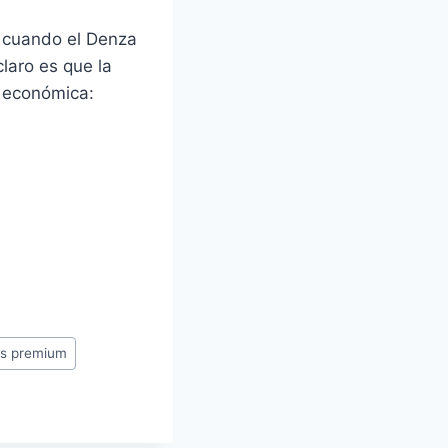
á cuando el Denza
laro es que la
a económica:
os premium