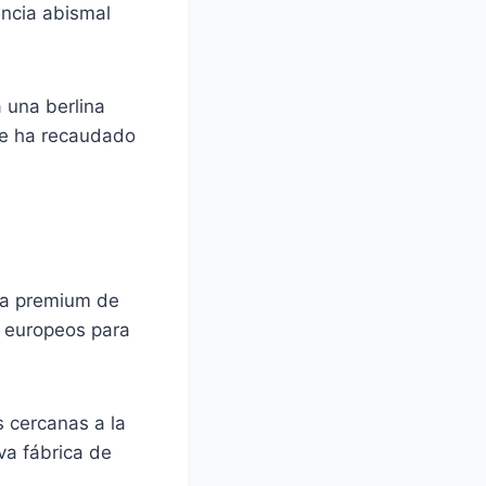
encia abismal
a una berlina
que ha recaudado
ca premium de
 europeos para
 cercanas a la
va fábrica de