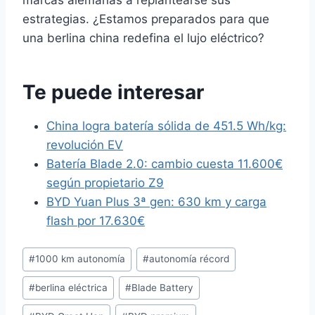
marcas alemanas a replantearse sus
estrategias. ¿Estamos preparados para que
una berlina china redefina el lujo eléctrico?
Te puede interesar
China logra batería sólida de 451.5 Wh/kg:
revolución EV
Batería Blade 2.0: cambio cuesta 11.600€
según propietario Z9
BYD Yuan Plus 3ª gen: 630 km y carga
flash por 17.630€
Etiquetas
#
1000 km autonomía
#
autonomía récord
de
#
berlina eléctrica
#
Blade Battery
la
entrada: