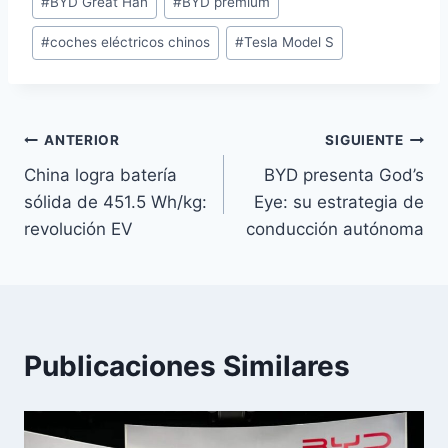
#
BYD Great Han
#
BYD premium
#
coches eléctricos chinos
#
Tesla Model S
Navegación
ANTERIOR
SIGUIENTE
China logra batería
BYD presenta God’s
de
sólida de 451.5 Wh/kg:
Eye: su estrategia de
entradas
revolución EV
conducción autónoma
Publicaciones Similares