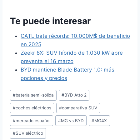
Te puede interesar
CATL bate récords: 10.000M$ de beneficio
en 2025
Zeekr 8X: SUV híbrido de 1.030 kW abre
preventa el 16 marzo
BYD mantiene Blade Battery 1.0: más
opciones y precios
Etiquetas
#
batería semi-sólida
#
BYD Atto 2
de
#
coches eléctricos
#
comparativa SUV
la
entrada:
#
mercado español
#
MG vs BYD
#
MG4X
#
SUV eléctrico