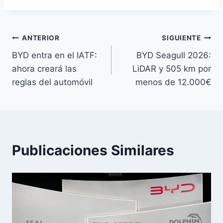
Navegación
ANTERIOR
SIGUIENTE
BYD entra en el IATF:
BYD Seagull 2026:
de
ahora creará las
LiDAR y 505 km por
entradas
reglas del automóvil
menos de 12.000€
Publicaciones Similares