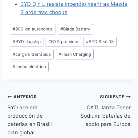
BYD Qin L resiste incendio mientras Mazda
3 arde tras choque
Etiquetas
#
900 km autonomía
#
Blade Battery
de
#
BYD flagship
#
BYD premium
#
BYD Seal 08
la
entrada:
#
carga ultrarrápida
#
Flash Charging
#
sedán eléctrico
Navegación
ANTERIOR
SIGUIENTE
BYD acelera
CATL lanza Tener
de
producción de
Sodium: baterías de
entradas
baterías en Brasil:
sodio para Europa
plan global