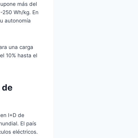
 supone más del
0-250 Wh/kg. En
 su autonomía
para una carga
el 10% hasta el
 de
 en I+D de
undial. El país
ulos eléctricos.