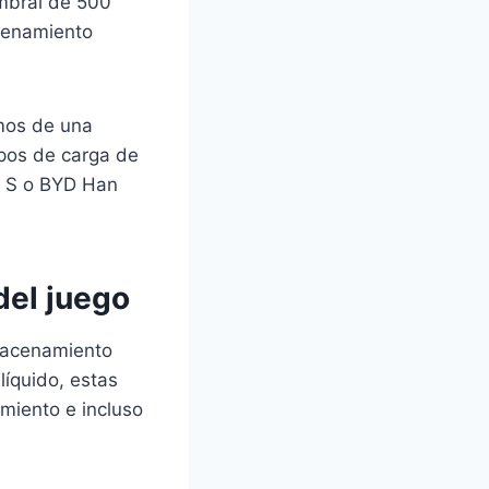
umbral de 500
acenamiento
amos de una
mpos de carga de
l S o BYD Han
del juego
lmacenamiento
 líquido, estas
amiento e incluso