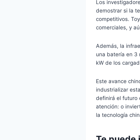
Los investigador
demostrar si la 
competitivos. To
comerciales, y aú
Además, la infra
una batería en 3
kW de los cargad
Este avance chin
industrializar es
definirá el futur
atención: o invie
la tecnología chi
Te puede 