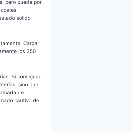
s, pero queda por
 costes
estado sólido
etamente. Cargar
iamente los 350
ías. Si consiguen
aterías, sino que
 llamada de
ercado cautivo de