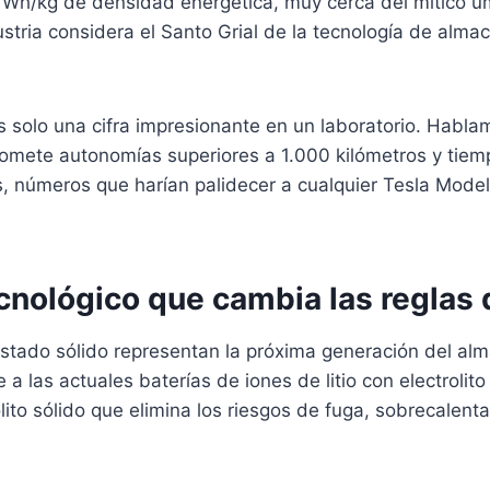
5 Wh/kg de densidad energética, muy cerca del mítico 
stria considera el Santo Grial de la tecnología de alm
s solo una cifra impresionante en un laboratorio. Habl
romete autonomías superiores a 1.000 kilómetros y tie
, números que harían palidecer a cualquier Tesla Mode
ecnológico que cambia las reglas 
estado sólido representan la próxima generación del a
 a las actuales baterías de iones de litio con electrolito
olito sólido que elimina los riesgos de fuga, sobrecalent