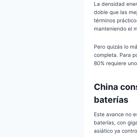
La densidad ener
doble que las me
términos práctico
manteniendo el m
Pero quizás lo má
completa. Para po
80% requiere uno
China cons
baterías
Este avance no e
baterías, con gi
asiático ya contr