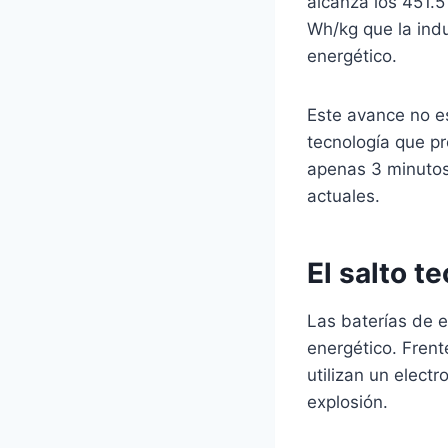
alcanza los 451.
Wh/kg que la indu
energético.
Este avance no e
tecnología que p
apenas 3 minutos
actuales.
El salto t
Las baterías de 
energético. Frente
utilizan un electr
explosión.