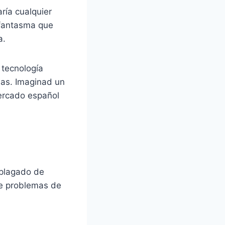
ría cualquier
 fantasma que
a.
 tecnología
eas. Imaginad un
ercado español
 plagado de
te problemas de