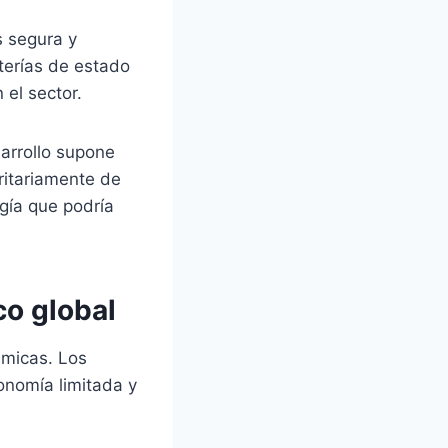
s segura y
terías de estado
 el sector.
arrollo supone
ritariamente de
gía que podría
co global
smicas. Los
onomía limitada y