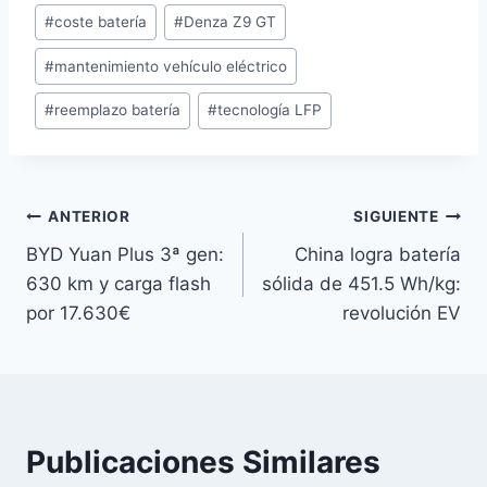
#
coste batería
#
Denza Z9 GT
la
entrada:
#
mantenimiento vehículo eléctrico
#
reemplazo batería
#
tecnología LFP
Navegación
ANTERIOR
SIGUIENTE
BYD Yuan Plus 3ª gen:
China logra batería
de
630 km y carga flash
sólida de 451.5 Wh/kg:
entradas
por 17.630€
revolución EV
Publicaciones Similares