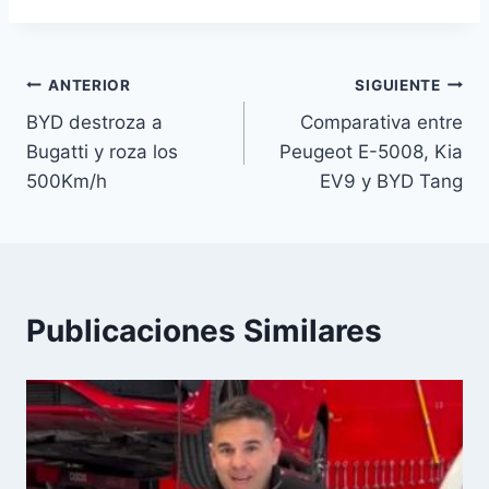
Navegación
ANTERIOR
SIGUIENTE
BYD destroza a
Comparativa entre
de
Bugatti y roza los
Peugeot E-5008, Kia
entradas
500Km/h
EV9 y BYD Tang
Publicaciones Similares