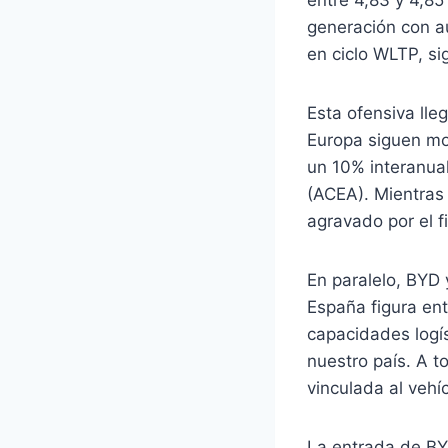
generación con au
en ciclo WLTP, si
Esta ofensiva ll
Europa siguen mo
un 10% interanual
(ACEA). Mientras 
agravado por el f
En paralelo, BYD 
España figura en
capacidades logís
nuestro país. A t
vinculada al vehí
La entrada de BY