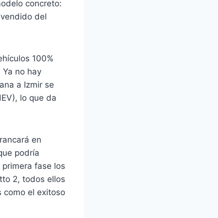
modelo concreto:
 vendido del
vehículos 100%
. Ya no hay
ana a Izmir se
EV), lo que da
rrancará en
que podría
a primera fase los
to 2, todos ellos
s como el exitoso