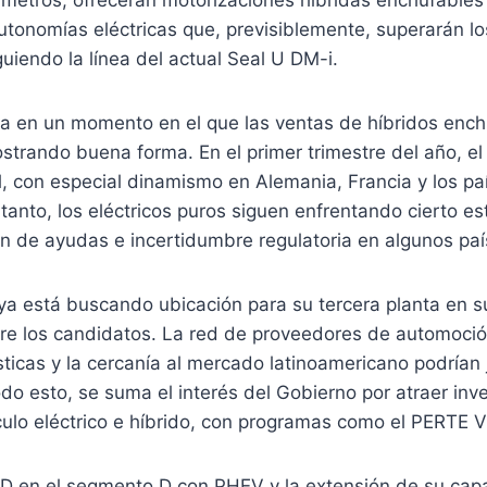
tonomías eléctricas que, previsiblemente, superarán lo
guiendo la línea del actual Seal U DM-i.
ega en un momento en el que las ventas de híbridos enc
strando buena forma. En el primer trimestre del año, e
, con especial dinamismo en Alemania, Francia y los pa
tanto, los eléctricos puros siguen enfrentando cierto e
in de ayudas e incertidumbre regulatoria en algunos paí
ya está buscando ubicación para su tercera planta en s
tre los candidatos. La red de proveedores de automoció
ticas y la cercanía al mercado latinoamericano podrían 
odo esto, se suma el interés del Gobierno por atraer inve
culo eléctrico e híbrido, con programas como el PERTE 
D en el segmento D con PHEV y la extensión de su capa