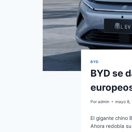
BYD
BYD se d
europeo
Por
admin
mayo 8,
El gigante chino 
Ahora redobla su