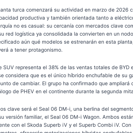
 planta turca comenzará su actividad en marzo de 2026
apacidad productiva y también orientada tanto a eléctr
urquía no es casual: su cercanía con mercados clave c
y su red logística ya consolidada la convierten en un nod
cificado aún qué modelos se estrenarán en esta planta,
verá a tener protagonismo.
e SUV representa el 38% de las ventas totales de BYD 
i se considera que es el único híbrido enchufable de su 
 punto de cambiar. El grupo ha confirmado que ampliará
tálogo de PHEV en el continente durante la segunda mit
s clave será el Seal 06 DM-i, una berlina del segmento
 versión familiar, el Seal 06 DM-i Wagon. Ambos está
mente con el Skoda Superb iV y el Superb Combi iV. Con
 metros, ofrecerán motorizaciones híbridas enchufables