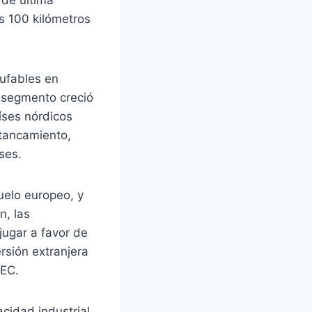
s 100 kilómetros
hufables en
l segmento creció
íses nórdicos
stancamiento,
ses.
uelo europeo, y
n, las
jugar a favor de
rsión extranjera
VEC.
cidad industrial