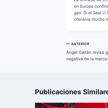
en Europa confirm
gas. Si el Seal U
ofensiva mucho m
Navegación
ANTERIOR
Ángel Gaitán revisa 
de
negativa de la marca
entradas
Publicaciones Similar