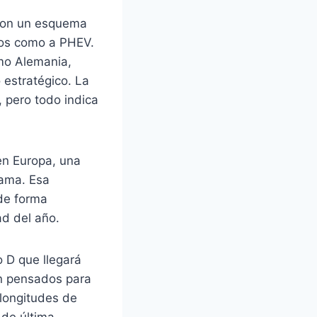
 con un esquema
icos como a PHEV.
omo Alemania,
o estratégico. La
 pero todo indica
en Europa, una
gama. Esa
 de forma
ad del año.
 D que llegará
n pensados para
 longitudes de
 de última