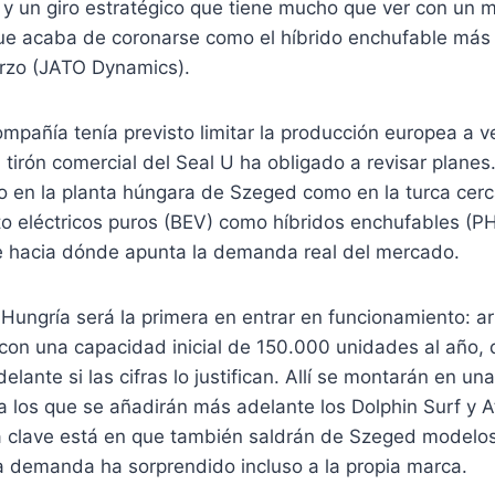
 y un giro estratégico que tiene mucho que ver con un 
que acaba de coronarse como el híbrido enchufable más
rzo (JATO Dynamics).
compañía tenía previsto limitar la producción europea a 
el tirón comercial del Seal U ha obligado a revisar planes
to en la planta húngara de Szeged como en la turca cerc
o eléctricos puros (BEV) como híbridos enchufables (PH
de hacia dónde apunta la demanda real del mercado.
 Hungría será la primera en entrar en funcionamiento: a
con una capacidad inicial de 150.000 unidades al año, 
lante si las cifras lo justifican. Allí se montarán en un
 a los que se añadirán más adelante los Dolphin Surf y At
 la clave está en que también saldrán de Szeged modelo
a demanda ha sorprendido incluso a la propia marca.