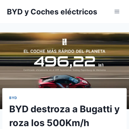
Saltar
BYD y Coches eléctricos
al
contenido
BYD
BYD destroza a Bugatti y
roza los 500Km/h