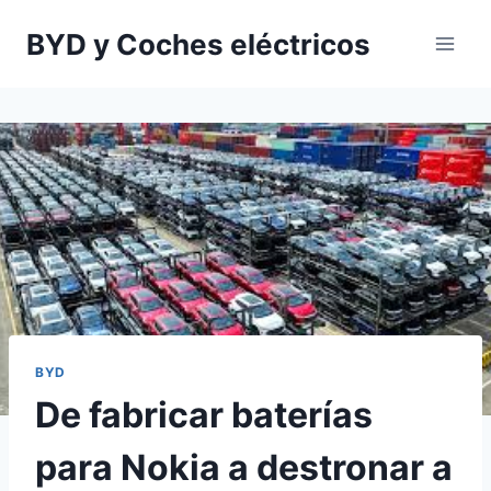
Saltar
BYD y Coches eléctricos
al
contenido
BYD
De fabricar baterías
para Nokia a destronar a