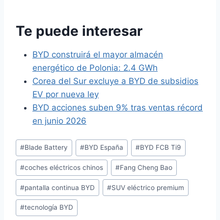
Te puede interesar
BYD construirá el mayor almacén
energético de Polonia: 2.4 GWh
Corea del Sur excluye a BYD de subsidios
EV por nueva ley
BYD acciones suben 9% tras ventas récord
en junio 2026
Etiquetas
#
Blade Battery
#
BYD España
#
BYD FCB Ti9
de
#
coches eléctricos chinos
#
Fang Cheng Bao
la
entrada:
#
pantalla continua BYD
#
SUV eléctrico premium
#
tecnología BYD