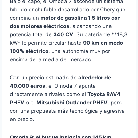
Bajo el capó, el Omoda 7 esconde un sistema
híbrido enchufable desarrollado por Chery que
combina un
motor de gasolina 1.5 litros con
dos motores eléctricos
, alcanzando una
potencia total de
340 CV
. Su batería de **18,3
kWh le permite circular hasta
90 km en modo
100% eléctrico
, una autonomía muy por
encima de la media del mercado.
Con un precio estimado de
alrededor de
40.000 euros
, el Omoda 7 apunta
directamente a rivales como el
Toyota RAV4
PHEV
o el
Mitsubishi Outlander PHEV
, pero
con una propuesta más tecnológica y agresiva
en precio.
Omoda 9: el buque insignia con 145 km