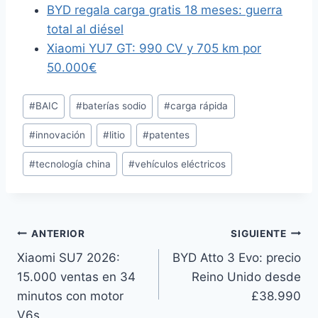
BYD regala carga gratis 18 meses: guerra
total al diésel
Xiaomi YU7 GT: 990 CV y 705 km por
50.000€
Etiquetas
#
BAIC
#
baterías sodio
#
carga rápida
de
#
innovación
#
litio
#
patentes
la
entrada:
#
tecnología china
#
vehículos eléctricos
Navegación
ANTERIOR
SIGUIENTE
Xiaomi SU7 2026:
BYD Atto 3 Evo: precio
de
15.000 ventas en 34
Reino Unido desde
entradas
minutos con motor
£38.990
V6s