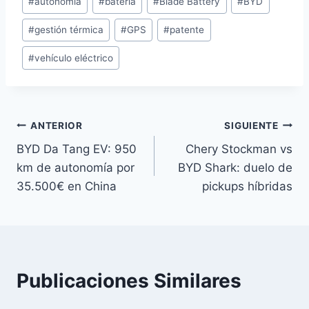
#
autonomía
#
batería
#
Blade Battery
#
BYD
de
#
gestión térmica
#
GPS
#
patente
la
entrada:
#
vehículo eléctrico
Navegación
ANTERIOR
SIGUIENTE
BYD Da Tang EV: 950
Chery Stockman vs
de
km de autonomía por
BYD Shark: duelo de
entradas
35.500€ en China
pickups híbridas
Publicaciones Similares