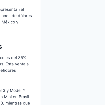
epresenta «el
llones de dólares
, México y
s
nceles del 35%
s. Esta ventaja
etidores
l 3 y Model Y
n Mini en Brasil
 3, mientras que