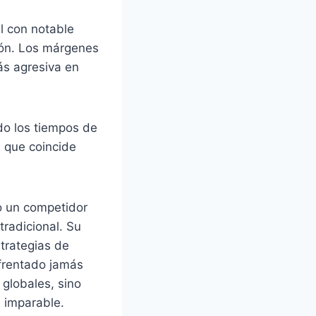
l con notable
ión. Los márgenes
ás agresiva en
do los tiempos de
 que coincide
o un competidor
tradicional. Su
trategias de
nfrentado jamás
globales, sino
 imparable.