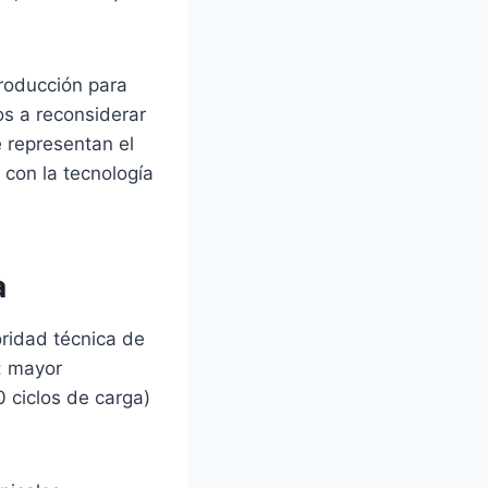
roducción para
os a reconsiderar
e representan el
 con la tecnología
a
oridad técnica de
s: mayor
0 ciclos de carga)