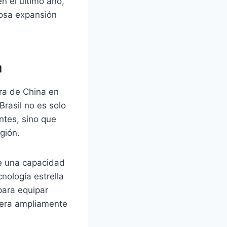
n el último año,
iosa expansión
a
ra de China en
rasil no es solo
ntes, sino que
gión.
ne una capacidad
nología estrella
para equipar
pera ampliamente