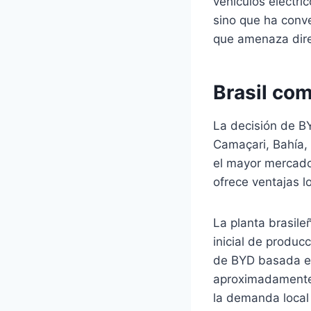
vehículos eléctri
sino que ha conve
que amenaza dire
Brasil co
La decisión de BY
Camaçari, Bahía, 
el mayor mercado
ofrece ventajas l
La planta brasil
inicial de produc
de BYD basada en 
aproximadamente 
la demanda local 