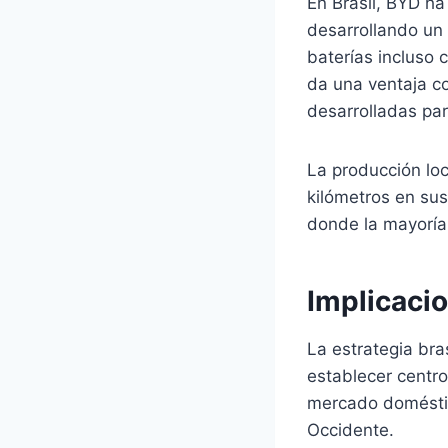
En Brasil, BYD ha
desarrollando un 
baterías incluso 
da una ventaja co
desarrolladas pa
La producción lo
kilómetros en su
donde la mayoría
Implicaci
La estrategia bra
establecer centr
mercado doméstic
Occidente.