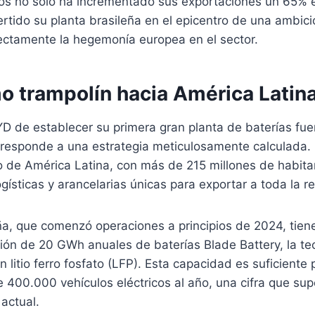
cos no solo ha incrementado sus exportaciones un 65% e
rtido su planta brasileña en el epicentro de una ambic
ctamente la hegemonía europea en el sector.
mo trampolín hacia América Latin
D de establecer su primera gran planta de baterías fue
responde a una estrategia meticulosamente calculada. B
 de América Latina, con más de 215 millones de habita
ogísticas y arancelarias únicas para exportar a toda la re
eña, que comenzó operaciones a principios de 2024, tie
ción de 20 GWh anuales de baterías Blade Battery, la tec
litio ferro fosfato (LFP). Esta capacidad es suficiente 
400.000 vehículos eléctricos al año, una cifra que su
actual.