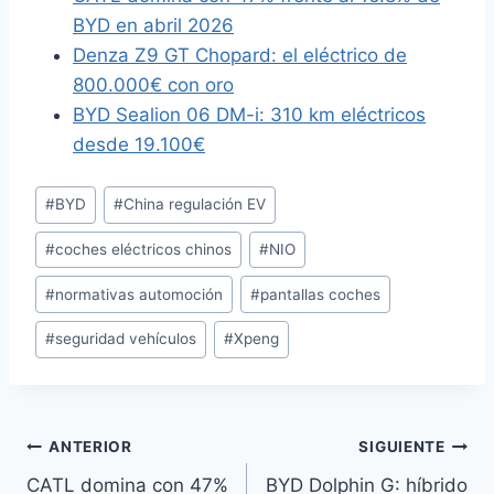
BYD en abril 2026
Denza Z9 GT Chopard: el eléctrico de
800.000€ con oro
BYD Sealion 06 DM-i: 310 km eléctricos
desde 19.100€
Etiquetas
#
BYD
#
China regulación EV
de
#
coches eléctricos chinos
#
NIO
la
entrada:
#
normativas automoción
#
pantallas coches
#
seguridad vehículos
#
Xpeng
Navegación
ANTERIOR
SIGUIENTE
CATL domina con 47%
BYD Dolphin G: híbrido