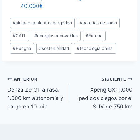
40.000€
Etiquetas
#
almacenamiento energético
#
baterías de sodio
de
#
CATL
#
energías renovables
#
Europa
la
entrada:
#
Hungría
#
sostenibilidad
#
tecnología china
Navegación
ANTERIOR
SIGUIENTE
Denza Z9 GT arrasa:
Xpeng GX: 1.000
de
1.000 km autonomía y
pedidos ciegos por el
entradas
carga en 10 min
SUV de 750 km