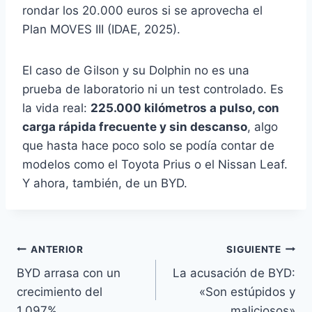
rondar los 20.000 euros si se aprovecha el
Plan MOVES III (IDAE, 2025).
El caso de Gilson y su Dolphin no es una
prueba de laboratorio ni un test controlado. Es
la vida real:
225.000 kilómetros a pulso, con
carga rápida frecuente y sin descanso
, algo
que hasta hace poco solo se podía contar de
modelos como el Toyota Prius o el Nissan Leaf.
Y ahora, también, de un BYD.
Navegación
ANTERIOR
SIGUIENTE
BYD arrasa con un
La acusación de BYD:
de
crecimiento del
«Son estúpidos y
entradas
1.097%
maliciosos»