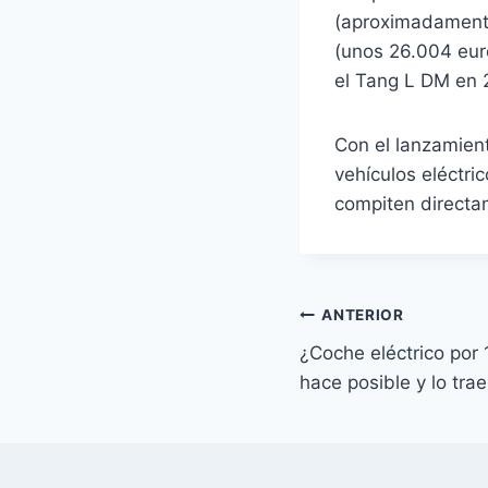
(aproximadamente
(unos 26.004 eur
el Tang L DM en 
Con el lanzamien
vehículos eléctr
compiten directa
Navegación
ANTERIOR
¿Coche eléctrico por
de
hace posible y lo tra
entradas