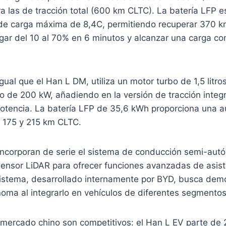
 las de tracción total (600 km CLTC).
La batería LFP e
de carga máxima de 8,4C, permitiendo recuperar 370 
gar del 10 al 70% en 6 minutos y alcanzar una carga co
gual que el Han L DM, utiliza un motor turbo de 1,5 litro
ro de 200 kW, añadiendo en la versión de tracción integ
potencia.
La batería LFP de 35,6 kWh proporciona una 
e 175 y 215 km CLTC.
​
ncorporan de serie el sistema de conducción semi-au
 sensor LiDAR para ofrecer funciones avanzadas de asist
istema, desarrollado internamente por BYD, busca demo
oma al integrarlo en vehículos de diferentes segmentos
l mercado chino son competitivos: el Han L EV parte de