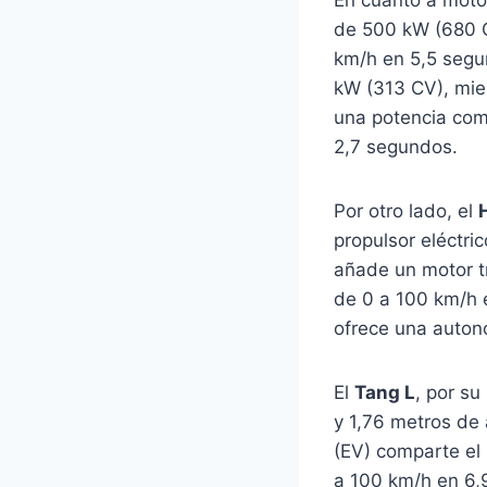
de 500 kW (680 C
km/h en 5,5 segu
kW (313 CV), mie
una potencia com
2,7 segundos.
Por otro lado, el
propulsor eléctri
añade un motor tr
de 0 a 100 km/h 
ofrece una auton
El
Tang L
, por s
y 1,76 metros de 
(EV) comparte el 
a 100 km/h en 6,