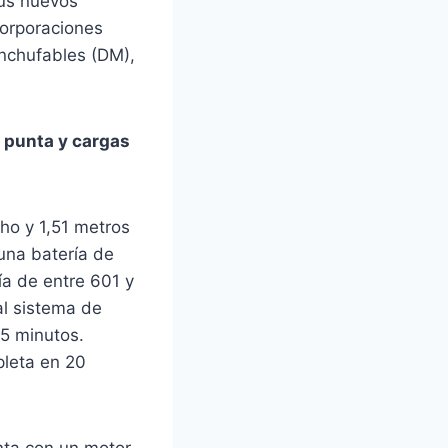
us nuevos
corporaciones
enchufables (DM),
a punta y cargas
ho y 1,51 metros
una batería de
ía de entre 601 y
al sistema de
 5 minutos.
pleta en 20
enta con un motor