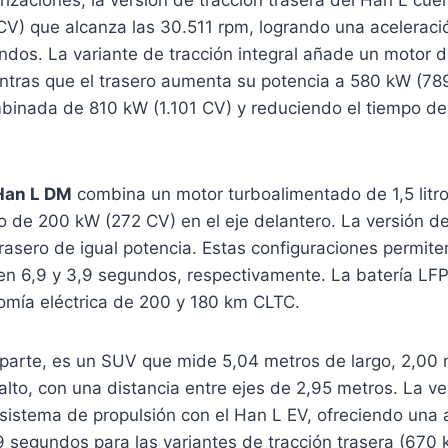
V) que alcanza las 30.511 rpm, logrando una aceleraci
ndos.
La variante de tracción integral añade un motor 
ntras que el trasero aumenta su potencia a 580 kW (7
binada de 810 kW (1.101 CV) y reduciendo el tiempo de
Han L DM
combina un motor turboalimentado de 1,5 litr
co de 200 kW (272 CV) en el eje delantero.
La versión de
asero de igual potencia.
Estas configuraciones permite
en 6,9 y 3,9 segundos, respectivamente.
La batería LF
omía eléctrica de 200 y 180 km CLTC.
​
u parte, es un SUV que mide 5,04 metros de largo, 2,00
alto, con una distancia entre ejes de 2,95 metros.
La ve
sistema de propulsión con el Han L EV, ofreciendo una 
9 segundos para las variantes de tracción trasera (670