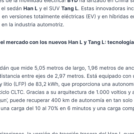
s de la movilidad eléctrica!
BYD
ha lanzado en China s
: el sedán
Han L
y el SUV
Tang L
.
Estas innovadoras in
 en versiones totalmente eléctricas (EV) y en híbridas 
en la industria automotriz.
el mercado con los nuevos Han L y Tang L: tecnologí
dán que mide 5,05 metros de largo, 1,96 metros de anc
distancia entre ejes de 2,97 metros.
Está equipado con 
 y litio (LFP) de 83,2 kWh, que proporciona una autonom
ciclo CLTC.
Gracias a su arquitectura de 1.000 voltios y 
 gun’, puede recuperar 400 km de autonomía en tan solo
una carga del 10 al 70% en 6 minutos y una carga com
izaciones, la versión de tracción trasera del Han L cu