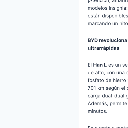
¡Atención, amante
modelos insignia
están disponibles
marcando un hito 
BYD revoluciona 
ultrarrápidas
El
Han L
es un se
de alto, con una 
fosfato de hierro
701 km según el 
carga dual ‘dual
Además, permite 
minutos.
​
En cuanto a motor