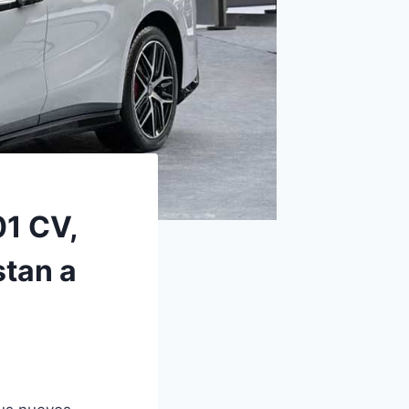
01 CV,
stan a