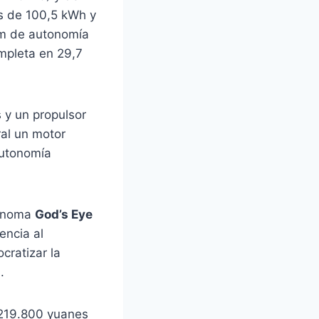
s de 100,5 kWh y
km de autonomía
mpleta en 29,7
s y un propulsor
ral un motor
autonomía
tónoma
God’s Eye
encia al
cratizar la
.
​
 219.800 yuanes