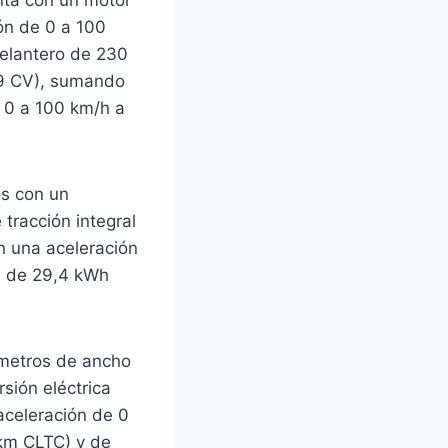
ón de 0 a 100
delantero de 230
89 CV), sumando
 0 a 100 km/h a
os con un
 tracción integral
n una aceleración
P de 29,4 kWh
 metros de ancho
rsión eléctrica
aceleración de 0
 km CLTC) y de