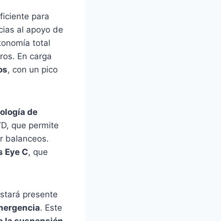
uficiente para
cias al apoyo de
tonomía total
tros. En carga
os
, con un pico
ología de
YD, que permite
ar balanceos.
s Eye C
, que
stará presente
emergencia
. Este
a la suspensión,