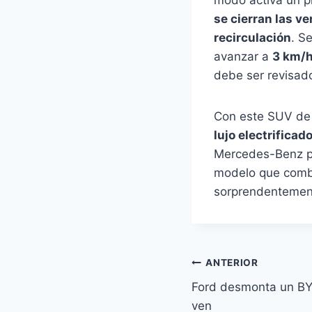
se cierran las ve
recirculación
. S
avanzar a
3 km/h
debe ser revisado
Con este SUV de 
lujo electrificad
Mercedes-Benz pre
modelo que combi
sorprendentement
Navegación
ANTERIOR
Ford desmonta un BYD
de
ven