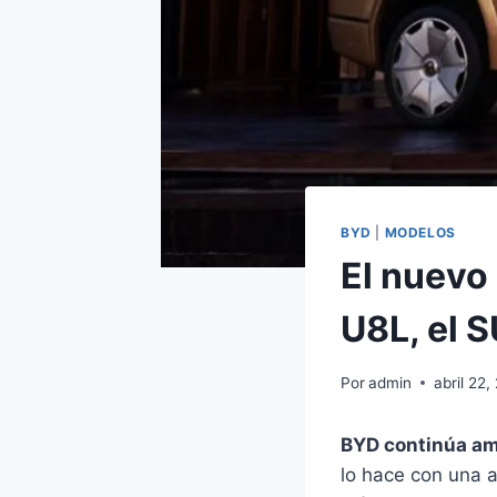
BYD
|
MODELOS
El nuevo 
U8L, el S
Por
admin
abril 22,
BYD continúa am
lo hace con una 