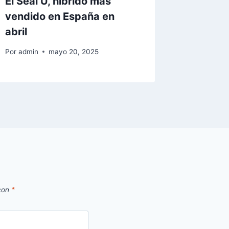
El Seal U, híbrido más
vendido en España en
abril
Por
admin
mayo 20, 2025
 con
*