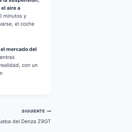
el aire a
0 minutos y
varse, el coche
 el mercado del
entras
realidad, con un
ón
SIGUIENTE
ueba del Denza Z9GT