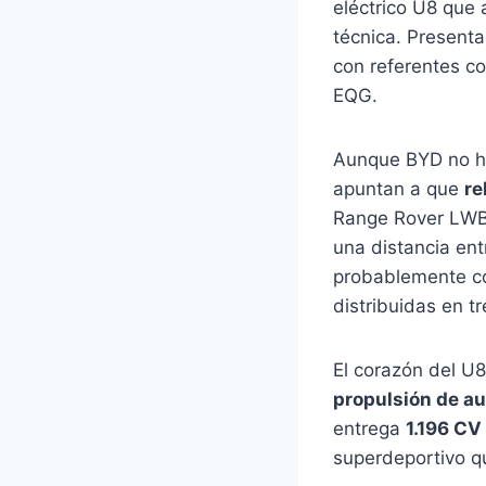
eléctrico U8 que 
técnica. Present
con referentes c
EQG.
Aunque BYD no ha
apuntan a que
re
Range Rover LWB 
una distancia ent
probablemente c
distribuidas en tre
El corazón del U
propulsión de au
entrega
1.196 CV
superdeportivo q