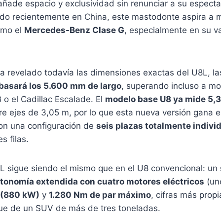
añade espacio y exclusividad sin renunciar a su especta
ado recientemente en China, este mastodonte aspira a m
omo el
Mercedes-Benz Clase G
, especialmente en su va
 revelado todavía las dimensiones exactas del U8L, la
basará los 5.600 mm de largo
, superando incluso a m
o el Cadillac Escalade. El
modelo base U8 ya mide 5,
re ejes de 3,05 m, por lo que esta nueva versión gana e
on una configuración de
seis plazas totalmente indivi
s filas.
8L sigue siendo el mismo que en el U8 convencional: un
tonomía extendida con cuatro motores eléctricos
(uno
 (880 kW)
y
1.280 Nm de par máximo
, cifras más prop
ue de un SUV de más de tres toneladas.