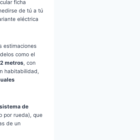
cular ficha
edirse de tú a tú
riante eléctrica
s estimaciones
odelos como el
32 metros
, con
n habitabilidad,
duales
sistema de
 por rueda), que
ias de un