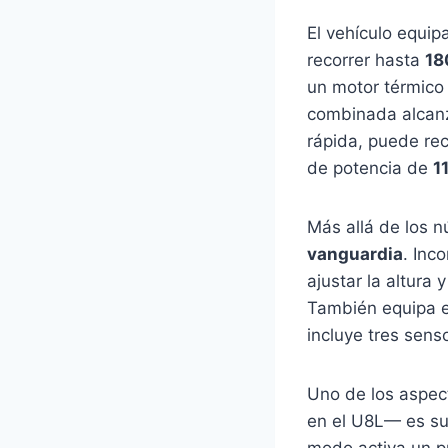
El vehículo equip
recorrer hasta
18
un motor térmico
combinada alcan
rápida, puede re
de potencia de
1
Más allá de los 
vanguardia
. Inc
ajustar la altura 
También equipa e
incluye tres sens
Uno de los aspec
en el U8L— es s
modo activa un p