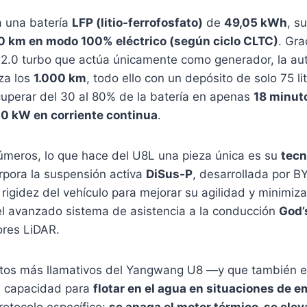
a una batería
LFP (litio-ferrofosfato)
de
49,05 kWh
, s
0 km en modo 100% eléctrico (según ciclo CLTC)
. Gra
 2.0 turbo que actúa únicamente como generador, la au
za los
1.000 km
, todo ello con un depósito de solo 75 li
cuperar del 30 al 80% de la batería en apenas
18 minut
10 kW en corriente continua
.
números, lo que hace del U8L una pieza única es su
tecn
orpora la suspensión activa
DiSus-P
, desarrollada por B
y rigidez del vehículo para mejorar su agilidad y minimiz
l avanzado sistema de asistencia a la conducción
God’
ores LiDAR.
tos más llamativos del Yangwang U8 —y que también e
u capacidad para
flotar en el agua en situaciones de 
rotocolo específico:
se apaga el motor térmico, se elev